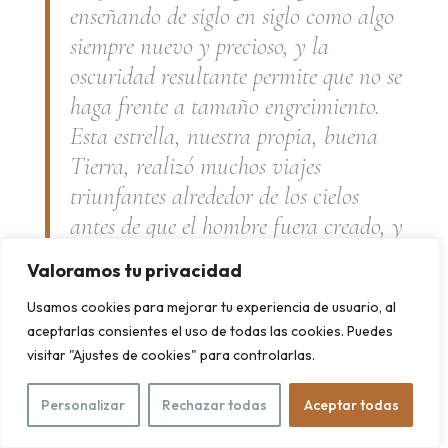
enseñando de siglo en siglo como algo
siempre nuevo y precioso, y la
oscuridad resultante permite que no se
haga frente a tamaño engreimiento.
Esta estrella, nuestra propia, buena
Tierra, realizó muchos viajes
triunfantes alrededor de los cielos
antes de que el hombre fuera creado, y
reinos enteros de criaturas disfrutaron
Valoramos tu privacidad
de la existencia y volvieron al polvo
Usamos cookies para mejorar tu experiencia de usuario, al
antes de que el hombre apareciera
aceptarlas consientes el uso de todas las cookies. Puedes
para reclamarlos. Después de que los
visitar "Ajustes de cookies" para controlarlas.
seres humanos también hayan
desempeñado su papel en el plan de la
Personalizar
Rechazar todas
Aceptar todas
Creación, también ellos pueden