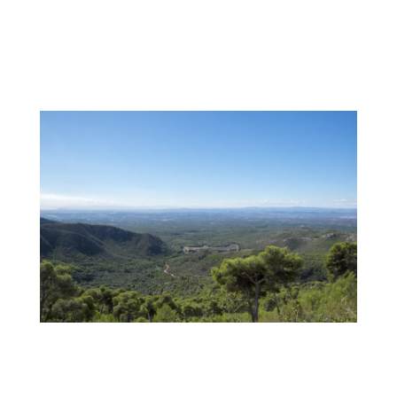
.
.
.