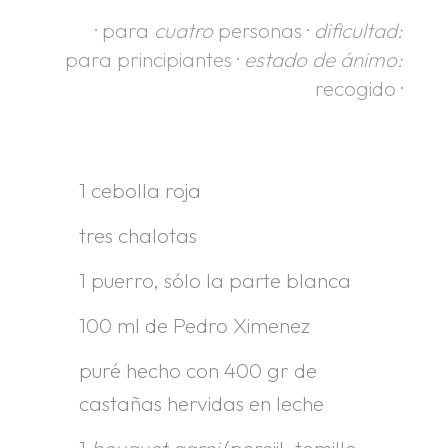
· para
cuatro
personas ·
dificultad:
para principiantes ·
estado de ánimo:
recogido ·
.
1 cebolla roja
tres chalotas
1 puerro, sólo la parte blanca
100 ml de Pedro Ximenez
puré hecho con 400 gr de
castañas hervidas en leche
1
bouquet garni
(perejil, tomillo,