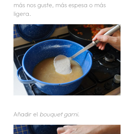
más nos guste, más espesa o más
ligera.
Añadir el
bouquet garni
.